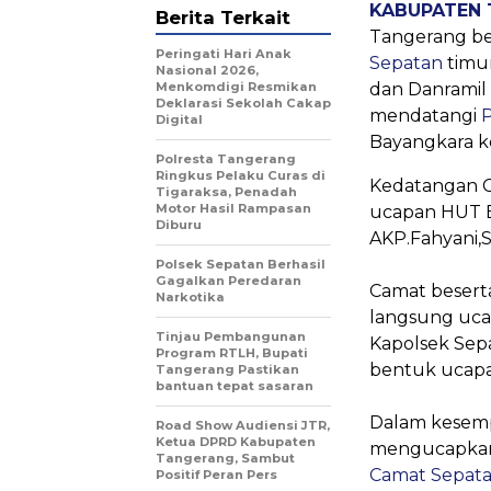
KABUPATEN
Berita Terkait
Tangerang be
Peringati Hari Anak
Sepatan
timu
Nasional 2026,
Menkomdigi Resmikan
dan Danramil 
Deklarasi Sekolah Cakap
mendatangi
P
Digital
Bayangkara ke
Polresta Tangerang
Ringkus Pelaku Curas di
‎Kedatangan 
Tigaraksa, Penadah
Motor Hasil Rampasan
ucapan HUT B
Diburu
AKP.Fahyani,S
Polsek Sepatan Berhasil
Gagalkan Peredaran
‎Camat beser
Narkotika
langsung uc
Tinjau Pembangunan
Kapolsek Sep
Program RTLH, Bupati
bentuk ucap
Tangerang Pastikan
bantuan tepat sasaran
‎Dalam kesem
Road Show Audiensi JTR,
Ketua DPRD Kabupaten
mengucapkan t
Tangerang, Sambut
Camat Sepat
Positif Peran Pers