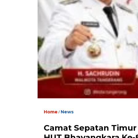
Home
/
News
‎Camat Sepatan Timur 
HUT Bhayangkara Ke-