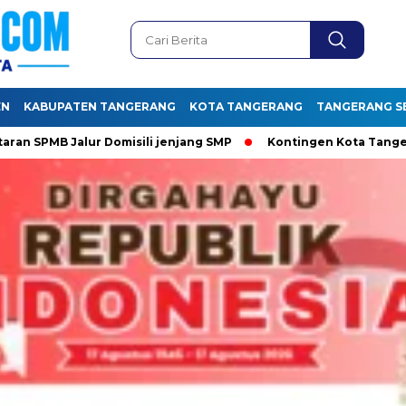
EN
KABUPATEN TANGERANG
KOTA TANGERANG
TANGERANG S
 Domisili jenjang SMP
Kontingen Kota Tangerang siap Pert
Baca Juga :
Bupati Tangerang
Sampaikan TPA Jatiwaringin 100 Persen
Bebas Api dan Asap