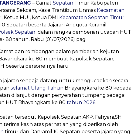
 TANGERANG
– Camat
Sepatan
Timur Kabupaten
rsama Sekcam, Kasie Trantibum Linmas
Kecamatan
r, Ketua MUI, Ketua DMI
Kecamatan Sepatan Timur
10 Sepatan beserta Jajaran Anggota Koramil
olsek Sepatan
dalam rangka pemberian ucapan HUT
- 80 tahun, Rabu (01/07/2026) pagi.
Camat dan rombongan dalam pemberian kejutan
ayangkara ke 80 membuat Kapolsek Sepatan,
H beserta personelnya haru.
ta jajaran sengaja datang untuk mengucapkan secara
apan
selamat Ulang Tahun
Bhayangkara ke 80 kepada
atan dilanjut dengan penyerahan tumpeng sebagai
an HUT Bhayangkara ke 80
tahun 2026
.
patan tersebut Kapolsek Sepatan AKP. Fahyani,SH
erima kasih atas perhatian yang diberikan oleh
an
timur dan Danramil 10 Sepatan beserta jajaran yang