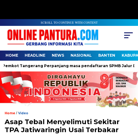
SCROLL TO CONTINUE WITH CONTENT
HOME
HEADLINE
NEWS
NASIONAL
BANTEN
KABUP
mkot Tangerang Perpanjang masa pendaftaran SPMB Jalur Domisi
/
Home
Video
Asap Tebal Menyelimuti Sekitar
TPA Jatiwaringin Usai Terbakar