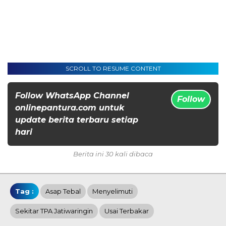
SCROLL TO RESUME CONTENT
Follow WhatsApp Channel
Follow
onlinepantura.com untuk
update berita terbaru setiap
hari
Berita ini 30 kali dibaca
Tag :
Asap Tebal
Menyelimuti
Sekitar TPA Jatiwaringin
Usai Terbakar