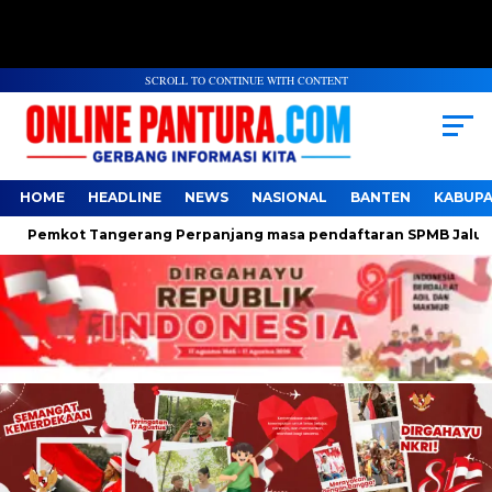
SCROLL TO CONTINUE WITH CONTENT
HOME
HEADLINE
NEWS
NASIONAL
BANTEN
KABUP
Pemkot Tangerang Perpanjang masa pendaftaran SPMB Jalur Domis