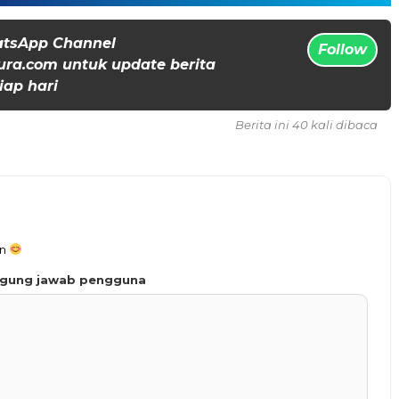
atsApp Channel
Follow
ura.com untuk update berita
iap hari
Berita ini 40 kali dibaca
an
ggung jawab pengguna