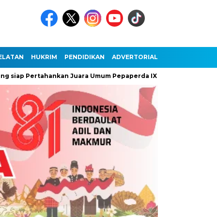
ELATAN
HUKRIM
PENDIDIKAN
ADVERTORIAL
 Pertahankan Juara Umum Pepaperda IX Banten
Antusiasme 