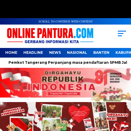
SCROLL TO CONTINUE WITH CONTENT
HOME
HEADLINE
NEWS
NASIONAL
BANTEN
KABUP
Pemkot Tangerang Perpanjang masa pendaftaran SPMB Jalur Domi