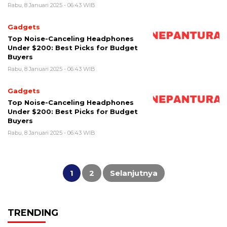
Rabu, 8 Januari 2025 - 06:43 WIB
Gadgets
Top Noise-Canceling Headphones
Under $200: Best Picks for Budget
Buyers
Rabu, 8 Januari 2025 - 06:43 WIB
Gadgets
Top Noise-Canceling Headphones
Under $200: Best Picks for Budget
Buyers
Rabu, 8 Januari 2025 - 06:43 WIB
Paginasi
pos
1
2
Selanjutnya
TRENDING