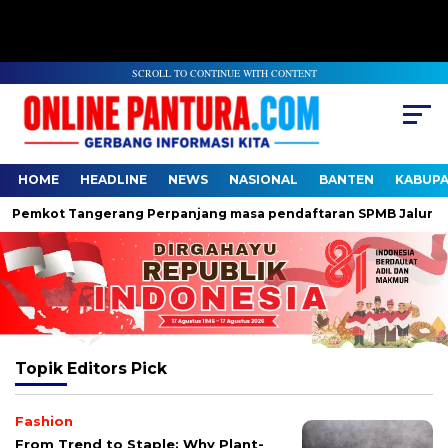
SCROLL TO CONTINUE WITH CONTENT
HOME
HEADLINE
NEWS
NASIONAL
BANTEN
KABUP
emkot Tangerang Perpanjang masa pendaftaran SPMB Jalur Domisi
Topik
Editors Pick
Fashion
From Trend to Staple: Why Plant-