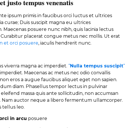
met justo tempus venenatis
e ipsum primis in faucibus orci luctus et ultrices
a curae; Duis suscipit magna eu ultrices
Maecenas posuere nunc nibh, quis lacinia lectus
. Curabitur placerat congue metus nec mollis. Ut erat
 et orci posuere
, iaculis hendrerit nunc.
 viverra magna ac imperdiet.
“
Nulla tempus suscipit
“
mperdiet. Maecenas ac metus nec odio convallis
on eros a augue faucibus aliquet eget non sapien.
erdum diam. Phasellus tempor lectus in pulvinar
d eleifend massa quis ante sollicitudin, non accumsan
t. Nam auctor neque a libero fermentum ullamcorper.
 tellus leo.
orci in arcu
posuere