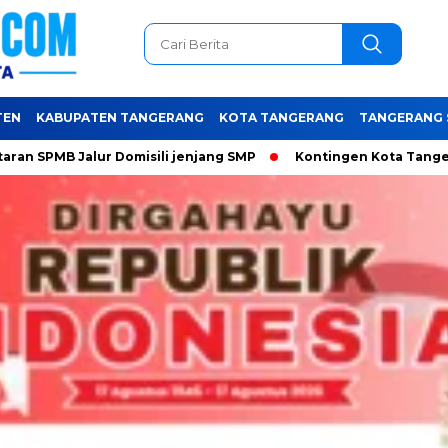
TEN
KABUPATEN TANGERANG
KOTA TANGERANG
TANGERANG 
Jalur Domisili jenjang SMP
Kontingen Kota Tangerang siap
Baca Juga :
Realme Narzo 100x
smartphone 5G hadir dengan baterai
Super Jumbo