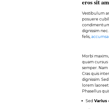
eros sit a
Vestibulum ant
posuere cubili
condimentum. 
dignissim nec
felis,
accumsan
Morbi maximus
quam cursus i
semper. Nam n
Cras quis int
dignissim. Se
lorem laoree
Phasellus quis
Sed
Varius 