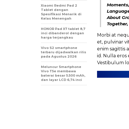
Moments,
Xiaomi Redmi Pad 2
Tablet dengan
Language 
Spesifikasi Menarik di
About Gro
Kelas Menengah
Together,
HONOR Pad X7 tablet 8,7
inci dibanderol dengan
Morbi at nequ
harga terjangkau
et, pulvinar v
Vivo S2 smartphone
enim sagittis 
terbaru dijadwalkan rilis
id. Nulla eros 
pada Agustus 2026
Vestibulum lob
Meluncur Smartphone
Vivo T5e membawa
baterai besar 5.500 mAh,
dan layar LCD 6,74 inci