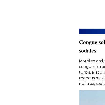
Congue sol
sodales
Morbi ex orci
congue, turpi
turpis, a iacu
rhoncus maxim
nulla ex, sed p