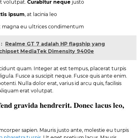
t volutpat.
Curabitur neque
justo
ttis ipsum
, at lacinia leo
it magna eu ultrices condimentum
:
Realme GT 7 adalah HP flagship yang
 chipset MediaTek Dimensity 9400e
ncidunt quam. Integer at est tempus, placerat turpis
 ligula. Fusce a suscipit neque. Fusce quis ante enim.
enti. Nulla dolor erat, varius id arcu quis, facilisis
 Aliquam erat volutpat.
fend gravida hendrerit. Donec lacus leo,
corper sapien. Mauris justo ante, molestie eu turpis
 pharetra turpis
. Ut eget pretium lacus. Mauris