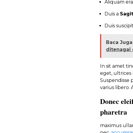
Aliquam era
Duis a
Sagi
Duis suscip
Baca Juga 
ditenagai
In sit amet ti
eget, ultrices
Suspendisse pot
varius libero.
Donec elei
pharetra
maximus ullam
nec,
accumsan