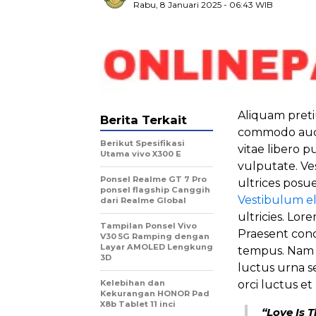
Rabu, 8 Januari 2025
- 06:43 WIB
Aliquam pret
Berita Terkait
commodo aucto
Berikut Spesifikasi
vitae libero p
Utama vivo X300 E
vulputate. Ve
Ponsel Realme GT 7 Pro
ultrices posue
ponsel flagship Canggih
Vestibulum 
dari Realme Global
ultricies. Lor
Tampilan Ponsel Vivo
Praesent condi
V30 5G Ramping dengan
Layar AMOLED Lengkung
tempus. Nam i
3D
luctus urna s
Kelebihan dan
orci luctus et
Kekurangan HONOR Pad
X8b Tablet 11 inci
“Love Is 