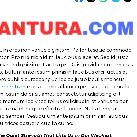
ium eros non varius dignissim. Pellentesque commodo
r. Proin id nibh id mi faucibus placerat. Sed id justo
ulvinar dignissim ut ac turpis. Duis gravida non sem quis
stibulum ante ipsum primis in faucibus orci luctus et
re cubilia curaecongue leo ac justo iaculis rhoncus.
elementum
massa et nisi ullamcorper, sed lacinia nulla
em ipsum dolor sit amet, consectetur adipiscing elit.
mentum leo vitae tellus sollicitudin, at varius tortor
n urna et neque efficitur lobortis. Nulla tempus
ed semper. Vestibulum ante ipsum primis in faucibus
 ultrices posuere cubilia curae.
The Quiet Strength That Lifts Us In Our Weakest