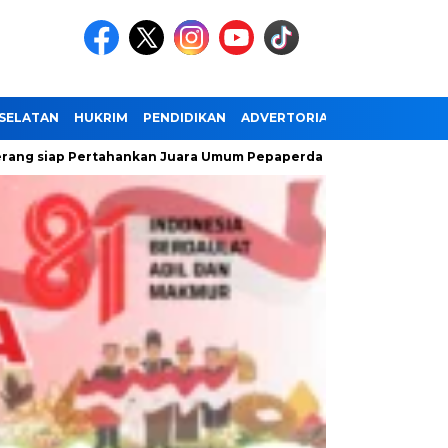
SELATAN
HUKRIM
PENDIDIKAN
ADVERTORIAL
 Pertahankan Juara Umum Pepaperda IX Banten
Antusiasme 