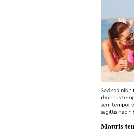
Sed sed nibh tr
rhoncus tempu
sem tempor et
sagittis nec ni
Mauris te