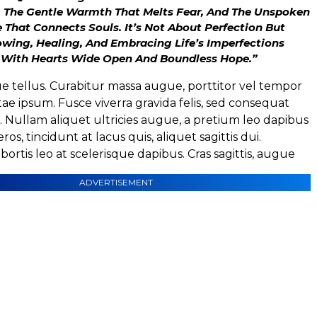
 The Gentle Warmth That Melts Fear, And The Unspoken
That Connects Souls. It’s Not About Perfection But
wing, Healing, And Embracing Life’s Imperfections
 With Hearts Wide Open And Boundless Hope.”
e tellus. Curabitur massa augue, porttitor vel tempor
itae ipsum. Fusce viverra gravida felis, sed consequat
a. Nullam aliquet ultricies augue, a pretium leo dapibus
eros, tincidunt at lacus quis, aliquet sagittis dui.
ortis leo at scelerisque dapibus. Cras sagittis, augue
ADVERTISEMENT