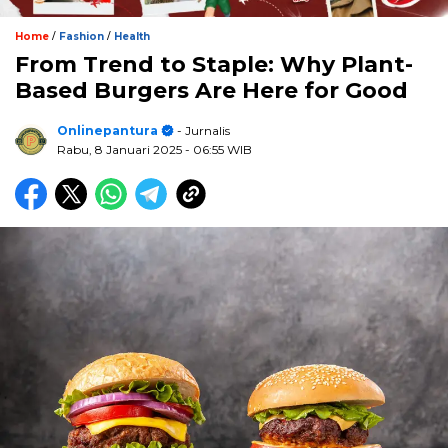
/
/
Home
Fashion
Health
From Trend to Staple: Why Plant-
Based Burgers Are Here for Good
Onlinepantura
- Jurnalis
Rabu, 8 Januari 2025
- 06:55 WIB