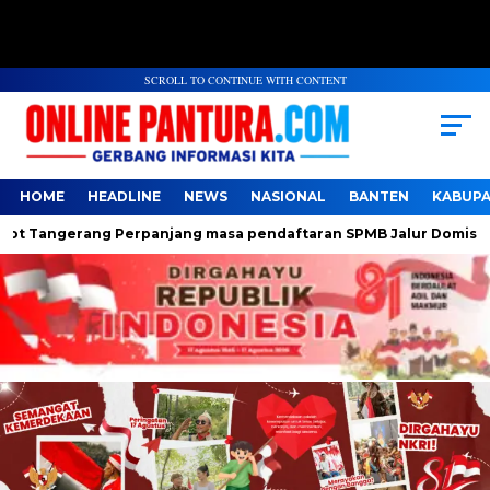
SCROLL TO CONTINUE WITH CONTENT
HOME
HEADLINE
NEWS
NASIONAL
BANTEN
KABUP
erang Perpanjang masa pendaftaran SPMB Jalur Domisili jenjan