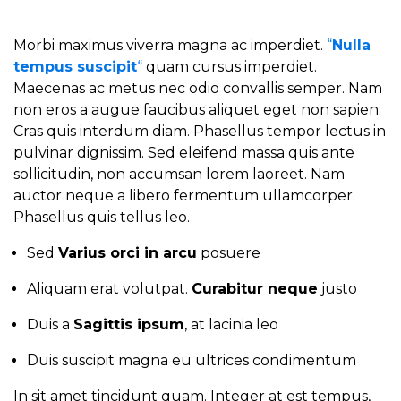
Morbi maximus viverra magna ac imperdiet.
“
Nulla
tempus suscipit
“
quam cursus imperdiet.
Maecenas ac metus nec odio convallis semper. Nam
non eros a augue faucibus aliquet eget non sapien.
Cras quis interdum diam. Phasellus tempor lectus in
pulvinar dignissim. Sed eleifend massa quis ante
sollicitudin, non accumsan lorem laoreet. Nam
auctor neque a libero fermentum ullamcorper.
Phasellus quis tellus leo.
Sed
Varius orci in arcu
posuere
Aliquam erat volutpat.
Curabitur neque
justo
Duis a
Sagittis ipsum
, at lacinia leo
Duis suscipit magna eu ultrices condimentum
In sit amet tincidunt quam. Integer at est tempus,