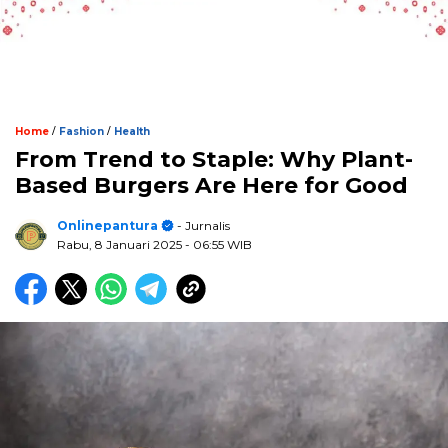
/
/
Home
Fashion
Health
From Trend to Staple: Why Plant-
Based Burgers Are Here for Good
Onlinepantura
- Jurnalis
Rabu, 8 Januari 2025
- 06:55 WIB