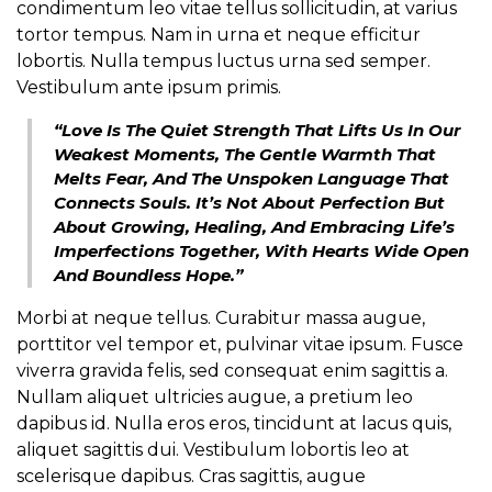
condimentum leo vitae tellus sollicitudin, at varius
tortor tempus. Nam in urna et neque efficitur
lobortis. Nulla tempus luctus urna sed semper.
Vestibulum ante ipsum primis.
“Love Is The Quiet Strength That Lifts Us In Our
Weakest Moments, The Gentle Warmth That
Melts Fear, And The Unspoken Language That
Connects Souls. It’s Not About Perfection But
About Growing, Healing, And Embracing Life’s
Imperfections Together, With Hearts Wide Open
And Boundless Hope.”
Morbi at neque tellus. Curabitur massa augue,
porttitor vel tempor et, pulvinar vitae ipsum. Fusce
viverra gravida felis, sed consequat enim sagittis a.
Nullam aliquet ultricies augue, a pretium leo
dapibus id. Nulla eros eros, tincidunt at lacus quis,
aliquet sagittis dui. Vestibulum lobortis leo at
scelerisque dapibus. Cras sagittis, augue