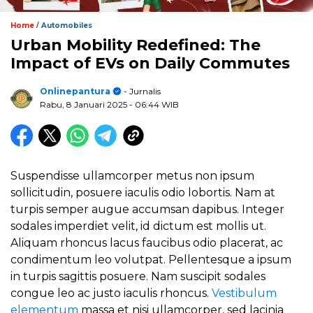
/
Home
Automobiles
Urban Mobility Redefined: The
Impact of EVs on Daily Commutes
Onlinepantura
- Jurnalis
Rabu, 8 Januari 2025
- 06:44 WIB
Suspendisse ullamcorper metus non ipsum
sollicitudin, posuere iaculis odio lobortis. Nam at
turpis semper augue accumsan dapibus. Integer
sodales imperdiet velit, id dictum est mollis ut.
Aliquam rhoncus lacus faucibus odio placerat, ac
condimentum leo volutpat. Pellentesque a ipsum
in turpis sagittis posuere. Nam suscipit sodales
congue leo ac justo iaculis rhoncus.
Vestibulum
elementum
massa et nisi ullamcorper, sed lacinia