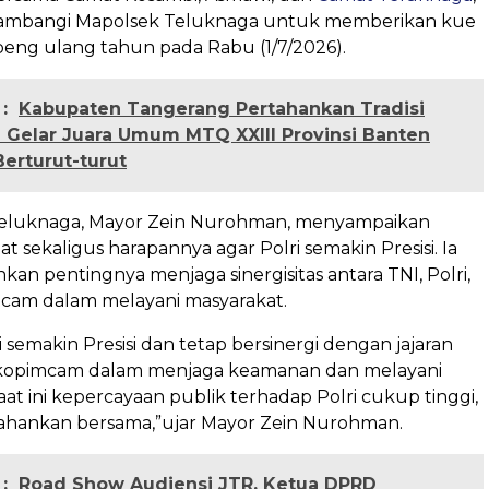
yambangi Mapolsek Teluknaga untuk memberikan kue
peng ulang tahun pada Rabu (1/7/2026).
:
Kabupaten Tangerang Pertahankan Tradisi
h Gelar Juara Umum MTQ XXIII Provinsi Banten
Berturut-turut
/Teluknaga, Mayor Zein Nurohman, menyampaikan
t sekaligus harapannya agar Polri semakin Presisi. Ia
an pentingnya menjaga sinergisitas antara TNI, Polri,
cam dalam melayani masyarakat.
i semakin Presisi dan tetap bersinergi dengan jajaran
rkopimcam dalam menjaga keamanan dan melayani
aat ini kepercayaan publik terhadap Polri cukup tinggi,
rtahankan bersama,”ujar Mayor Zein Nurohman.
:
Road Show Audiensi JTR, Ketua DPRD