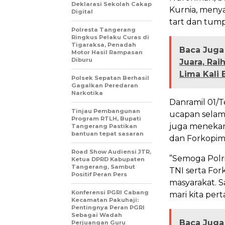
Deklarasi Sekolah Cakap
Kurnia, men
Digital
tart dan tum
Polresta Tangerang
Ringkus Pelaku Curas di
Tigaraksa, Penadah
Baca Juga 
Motor Hasil Rampasan
Diburu
Juara, Rai
Lima Kali 
Polsek Sepatan Berhasil
Gagalkan Peredaran
Narkotika
​Danramil 01
Tinjau Pembangunan
ucapan selama
Program RTLH, Bupati
juga menekank
Tangerang Pastikan
bantuan tepat sasaran
dan Forkopim
Road Show Audiensi JTR,
​”Semoga Polr
Ketua DPRD Kabupaten
Tangerang, Sambut
TNI serta Fo
Positif Peran Pers
masyarakat. S
Konferensi PGRI Cabang
mari kita pe
Kecamatan Pakuhaji:
Pentingnya Peran PGRI
Sebagai Wadah
Baca Juga 
Perjuangan Guru