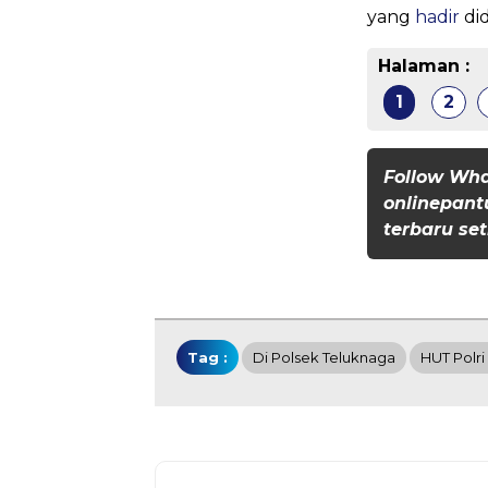
yang
hadir
di
Halaman :
1
2
Follow Wh
onlinepant
terbaru set
Tag :
Di Polsek Teluknaga
HUT Polri