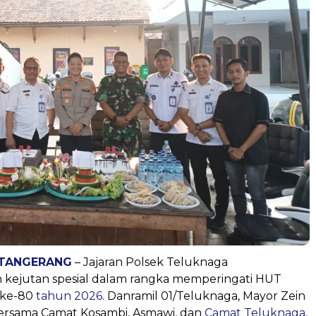
 TANGERANG
– Jajaran Polsek Teluknaga
kejutan spesial dalam rangka memperingati HUT
 ke-80
tahun 2026
. Danramil 01/Teluknaga, Mayor Zein
rsama Camat Kosambi, Asmawi, dan
Camat Teluknaga
,