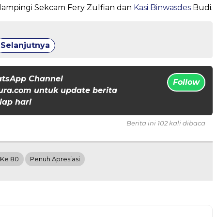
dampingi Sekcam Fery Zulfian dan
Kasi Binwasdes
Budi.
Selanjutnya
atsApp Channel
Follow
ura.com untuk update berita
iap hari
Berita ini 102 kali dibaca
 Ke 80
Penuh Apresiasi