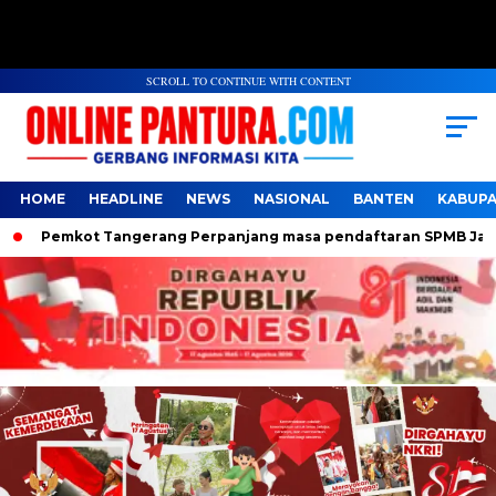
SCROLL TO CONTINUE WITH CONTENT
HOME
HEADLINE
NEWS
NASIONAL
BANTEN
KABUP
Pemkot Tangerang Perpanjang masa pendaftaran SPMB Jalur Do