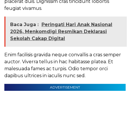
placerat duis. Dignissim cras tincidunt lobortis
feugiat vivamus.
Baca Juga :
Peringati Hari Anak Nasional
2026, Menkomdigi Resmikan Deklarasi
Sekolah Cakap Digital
Enim facilisis gravida neque convallis a cras semper
auctor. Viverra tellus in hac habitasse platea. Et
malesuada fames ac turpis. Odio tempor orci
dapibus ultrices in iaculis nunc sed.
ADVERTISEMENT