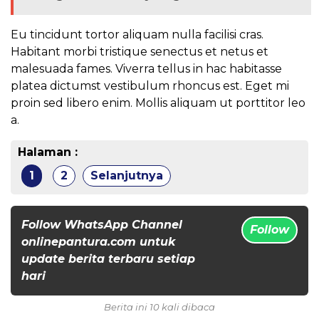
Eu tincidunt tortor aliquam nulla facilisi cras.
Habitant morbi tristique senectus et netus et
malesuada fames. Viverra tellus in hac habitasse
platea dictumst vestibulum rhoncus est. Eget mi
proin sed libero enim. Mollis aliquam ut porttitor leo
a.
Halaman :
1
2
Selanjutnya
Follow WhatsApp Channel
Follow
onlinepantura.com untuk
update berita terbaru setiap
hari
Berita ini 10 kali dibaca