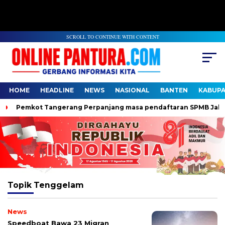
SCROLL TO CONTINUE WITH CONTENT
HOME
HEADLINE
NEWS
NASIONAL
BANTEN
KABUP
Pemkot Tangerang Perpanjang masa pendaftaran SPMB Jalur Do
Topik
Tenggelam
News
Speedboat Bawa 23 Migran