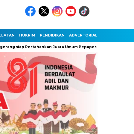
ELATAN
HUKRIM
PENDIDIKAN
ADVERTORIAL
ng siap Pertahankan Juara Umum Pepaperda IX Banten
Antus