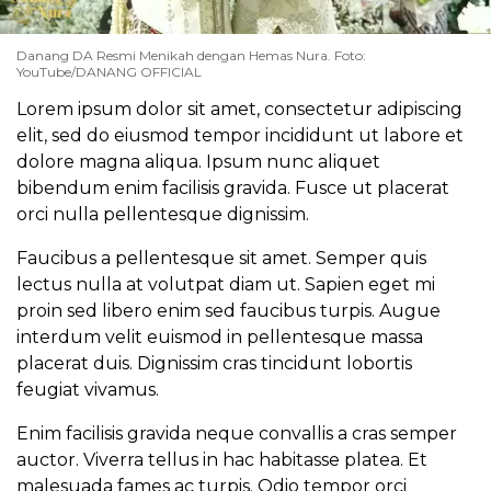
Danang DA Resmi Menikah dengan Hemas Nura. Foto:
YouTube/DANANG OFFICIAL
Lorem ipsum dolor sit amet, consectetur adipiscing
elit, sed do eiusmod tempor incididunt ut labore et
dolore magna aliqua. Ipsum nunc aliquet
bibendum enim facilisis gravida. Fusce ut placerat
orci nulla pellentesque dignissim.
Faucibus a pellentesque sit amet. Semper quis
lectus nulla at volutpat diam ut. Sapien eget mi
proin sed libero enim sed faucibus turpis. Augue
interdum velit euismod in pellentesque massa
placerat duis. Dignissim cras tincidunt lobortis
feugiat vivamus.
Enim facilisis gravida neque convallis a cras semper
auctor. Viverra tellus in hac habitasse platea. Et
malesuada fames ac turpis. Odio tempor orci