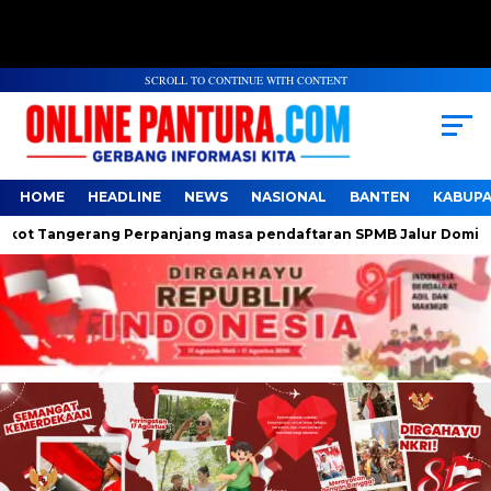
SCROLL TO CONTINUE WITH CONTENT
HOME
HEADLINE
NEWS
NASIONAL
BANTEN
KABUP
ngerang Perpanjang masa pendaftaran SPMB Jalur Domisili jenj