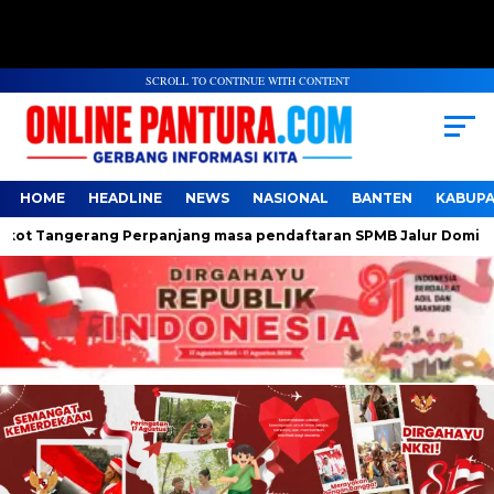
SCROLL TO CONTINUE WITH CONTENT
HOME
HEADLINE
NEWS
NASIONAL
BANTEN
KABUP
ngerang Perpanjang masa pendaftaran SPMB Jalur Domisili jenja