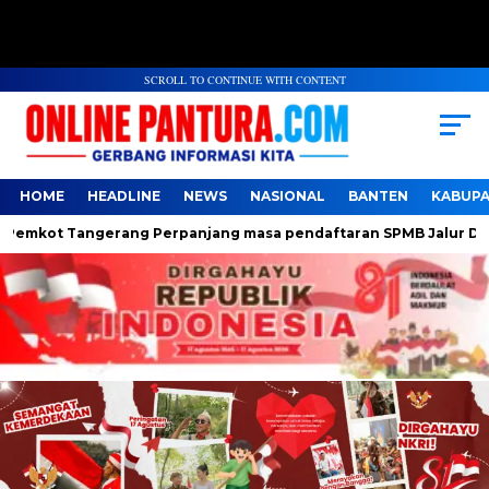
SCROLL TO CONTINUE WITH CONTENT
HOME
HEADLINE
NEWS
NASIONAL
BANTEN
KABUP
t Tangerang Perpanjang masa pendaftaran SPMB Jalur Domisili 