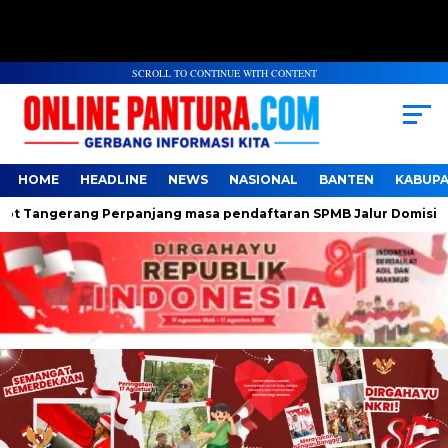
SCROLL TO CONTINUE WITH CONTENT
HOME
HEADLINE
NEWS
NASIONAL
BANTEN
KABUP
erang Perpanjang masa pendaftaran SPMB Jalur Domisili jenjang