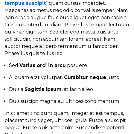
tempus suscipit
“
quam cursus imperdiet.
Maecenas ac metus nec odio convallis semper. Nam
non eros a augue faucibus aliquet eget non sapien.
Cras quis interdum diam. Phasellus tempor lectus in
pulvinar dignissim. Sed eleifend massa quis ante
sollicitudin, non accumsan lorem laoreet. Nam
auctor neque a libero fermentum ullamcorper.
Phasellus quis tellus leo.
Sed
Varius orci in arcu
posuere
Aliquam erat volutpat.
Curabitur neque
justo
Duis a
Sagittis ipsum
, at lacinia leo
Duis suscipit magna eu ultrices condimentum
In sit amet tincidunt quam. Integer at est tempus,
placerat turpis eget, ultrices ligula. Fusce a suscipit
neque. Fusce quis ante enim. Suspendisse potenti.