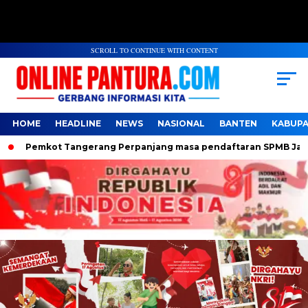
SCROLL TO CONTINUE WITH CONTENT
HOME
HEADLINE
NEWS
NASIONAL
BANTEN
KABUP
Pemkot Tangerang Perpanjang masa pendaftaran SPMB Jalur Dom