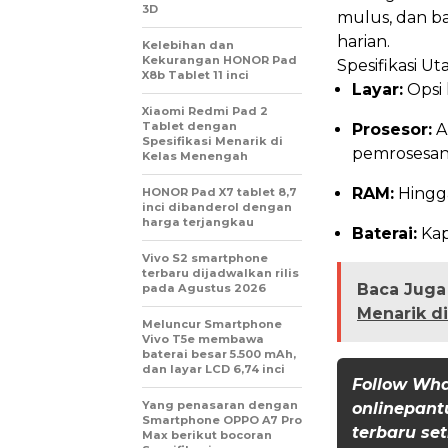
3D
mulus, dan ba
harian.
Kelebihan dan
Kekurangan HONOR Pad
Spesifikasi U
X8b Tablet 11 inci
Layar:
Opsi 
Xiaomi Redmi Pad 2
Tablet dengan
Prosesor:
A
Spesifikasi Menarik di
pemrosesan
Kelas Menengah
RAM:
Hingg
HONOR Pad X7 tablet 8,7
inci dibanderol dengan
harga terjangkau
Baterai:
Kap
Vivo S2 smartphone
terbaru dijadwalkan rilis
Baca Juga 
pada Agustus 2026
Menarik d
Meluncur Smartphone
Vivo T5e membawa
baterai besar 5.500 mAh,
dan layar LCD 6,74 inci
Follow Wh
Yang penasaran dengan
onlinepant
Smartphone OPPO A7 Pro
terbaru set
Max berikut bocoran