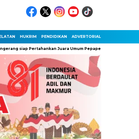
ELATAN
HUKRIM
PENDIDIKAN
ADVERTORIAL
g siap Pertahankan Juara Umum Pepaperda IX Banten
Antusi