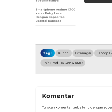
Spesifikasinya
Smartphone realme C100
kelas Entry Level
Dengan Kapasitas
Baterai Raksasa
Tag :
16 Inchi
Ditenagai
Laptop Bi
ThinkPad E16 Gen 4 AMD
Komentar
Tuliskan komentar terbaikmu dengan sop