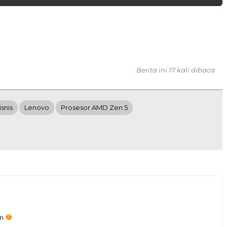
Berita ini 17 kali dibaca
snis
Lenovo
Prosesor AMD Zen 5
an