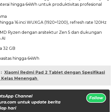
terai hingga 64Wh untuk produktivitas profesional
tama
hingga 16 inci WUXGA (1920×1200), refresh rate 120Hz
MD Ryzen dengan arsitektur Zen 5 dan dukungan
 AI
a 32 GB
asitas hingga 64Wh
:
Xiaomi Redmi Pad 2 Tablet dengan Spesifikasi
i Kelas Menengah
atsApp Channel
Follow
ura.com untuk update berita
iap hari