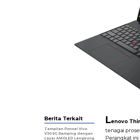
L
Berita Terkait
enovo Thi
Tampilan Ponsel Vivo
tenagai prose
V30 5G Ramping dengan
Perangkat in
Layar AMOLED Lengkung