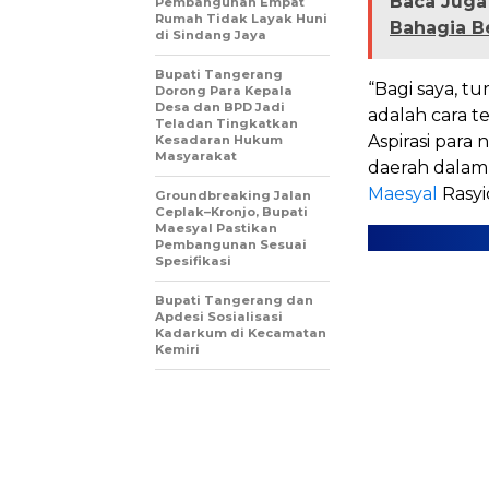
Baca Juga 
Pembangunan Empat
Rumah Tidak Layak Huni
Bahagia B
di Sindang Jaya
Bupati Tangerang
“Bagi saya, 
Dorong Para Kepala
Desa dan BPD Jadi
adalah cara t
Teladan Tingkatkan
Aspirasi para
Kesadaran Hukum
Masyarakat
daerah dalam
Maesyal
Rasyi
Groundbreaking Jalan
Ceplak–Kronjo, Bupati
Maesyal Pastikan
Pembangunan Sesuai
Spesifikasi
Bupati Tangerang dan
Apdesi Sosialisasi
Kadarkum di Kecamatan
Kemiri