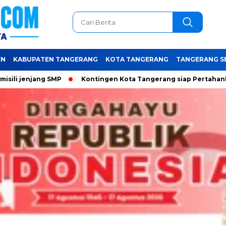
EN
KABUPATEN TANGERANG
KOTA TANGERANG
TANGERANG S
g SMP
Kontingen Kota Tangerang siap Pertahankan Juara U
Baca Juga :
Diduga Desa Pekayon
Membeli Mobil Siaga Desa Memakai
Dana CSR PIK 2