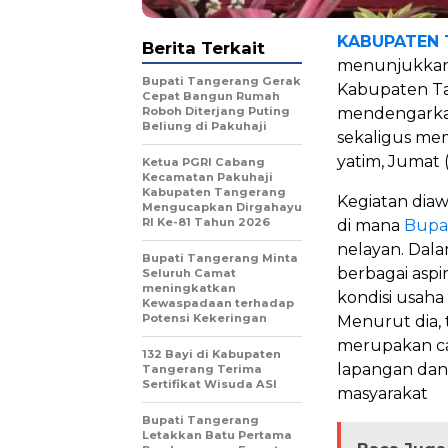
KABUPATEN
Berita Terkait
menunjukkan 
Bupati Tangerang Gerak
Kabupaten Ta
Cepat Bangun Rumah
Roboh Diterjang Puting
mendengarkan
Beliung di Pakuhaji
sekaligus me
yatim, Jumat (
Ketua PGRI Cabang
Kecamatan Pakuhaji
Kabupaten Tangerang
Kegiatan dia
Mengucapkan Dirgahayu
RI Ke-81 Tahun 2026
di mana
Bupa
nelayan. Dal
Bupati Tangerang Minta
berbagai aspi
Seluruh Camat
meningkatkan
kondisi usaha
Kewaspadaan terhadap
Potensi Kekeringan
Menurut dia,
merupakan car
132 Bayi di Kabupaten
lapangan dan 
Tangerang Terima
Sertifikat Wisuda ASI
masyarakat
Bupati Tangerang
Letakkan Batu Pertama