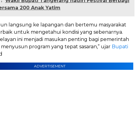
:
Wakil Bupati Tangerang hadiri Festival Berbagi
ersama 200 Anak Yatim
turun langsung ke lapangan dan bertemu masyarakat
erbaik untuk mengetahui kondisi yang sebenarnya.
 nelayan ini menjadi masukan penting bagi pemerintah
 menyusun program yang tepat sasaran,” ujar
Bupati
d
ADVERTISEMENT