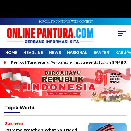
SCROLL TO CONTINUE WITH CONTENT
HOME
HEADLINE
NEWS
NASIONAL
BANTEN
KABUP
Pemkot Tangerang Perpanjang masa pendaftaran SPMB Jalur D
Topik
World
Business
Extreme Weather: What You Need