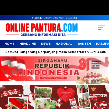
SCROLL TO CONTINUE WITH CONTENT
HOME
HEADLINE
NEWS
NASIONAL
BANTEN
KABUP
emkot Tangerang Perpanjang masa pendaftaran SPMB Jalur Domis