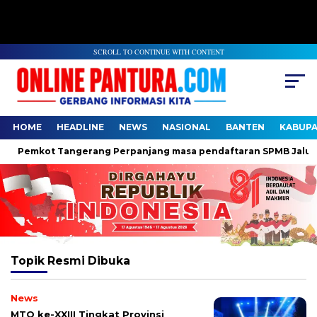
SCROLL TO CONTINUE WITH CONTENT
HOME
HEADLINE
NEWS
NASIONAL
BANTEN
KABUP
Pemkot Tangerang Perpanjang masa pendaftaran SPMB Jalur Do
Topik
Resmi Dibuka
News
MTQ ke-XXIII Tingkat Provinsi