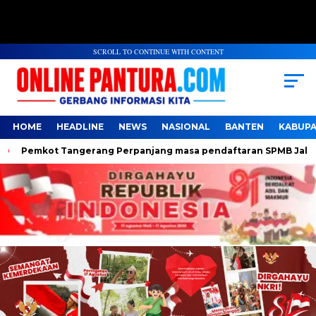
SCROLL TO CONTINUE WITH CONTENT
HOME
HEADLINE
NEWS
NASIONAL
BANTEN
KABUP
Pemkot Tangerang Perpanjang masa pendaftaran SPMB Jalur Domi