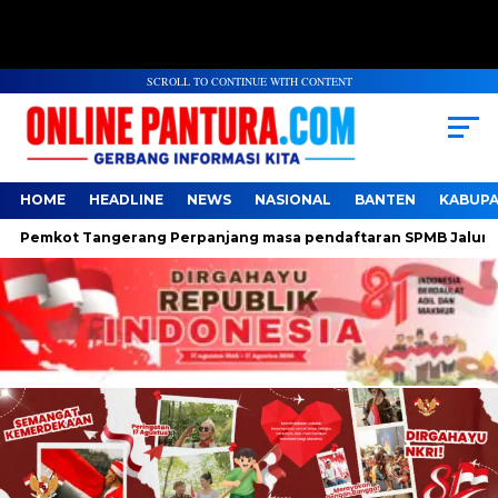
SCROLL TO CONTINUE WITH CONTENT
HOME
HEADLINE
NEWS
NASIONAL
BANTEN
KABUP
emkot Tangerang Perpanjang masa pendaftaran SPMB Jalur Domis