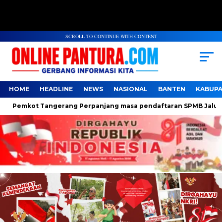
SCROLL TO CONTINUE WITH CONTENT
HOME
HEADLINE
NEWS
NASIONAL
BANTEN
KABUP
emkot Tangerang Perpanjang masa pendaftaran SPMB Jalur Domis