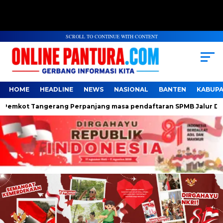
SCROLL TO CONTINUE WITH CONTENT
HOME
HEADLINE
NEWS
NASIONAL
BANTEN
KABUP
kot Tangerang Perpanjang masa pendaftaran SPMB Jalur Domisil