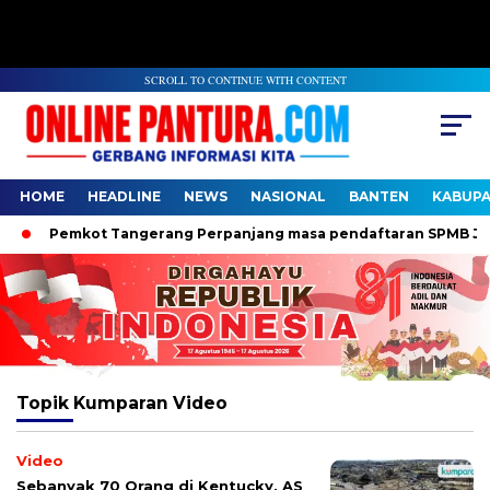
SCROLL TO CONTINUE WITH CONTENT
HOME
HEADLINE
NEWS
NASIONAL
BANTEN
KABUP
Pemkot Tangerang Perpanjang masa pendaftaran SPMB Jalur 
Topik
Kumparan Video
Video
Sebanyak 70 Orang di Kentucky, AS