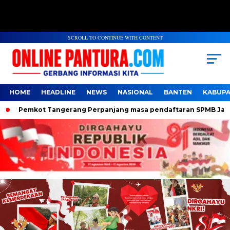
SCROLL TO CONTINUE WITH CONTENT
HOME
HEADLINE
NEWS
NASIONAL
BANTEN
KABUP
Pemkot Tangerang Perpanjang masa pendaftaran SPMB Jalur Do