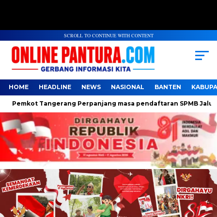
SCROLL TO CONTINUE WITH CONTENT
HOME
HEADLINE
NEWS
NASIONAL
BANTEN
KABUP
emkot Tangerang Perpanjang masa pendaftaran SPMB Jalur Domis