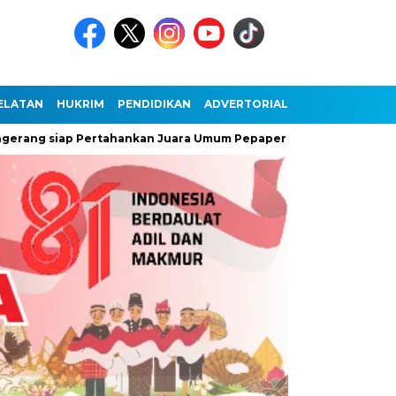
ELATAN
HUKRIM
PENDIDIKAN
ADVERTORIAL
ng siap Pertahankan Juara Umum Pepaperda IX Banten
Antu