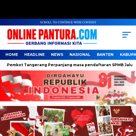
SCROLL TO CONTINUE WITH CONTENT
HOME
HEADLINE
NEWS
NASIONAL
BANTEN
KABUP
emkot Tangerang Perpanjang masa pendaftaran SPMB Jalur Domis