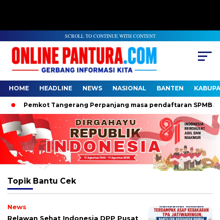
SCROLL TO CONTINUE WITH CONTENT
HOME
HEADLINE
NEWS
NASIONAL
BANTEN
KABUP
Pemkot Tangerang Perpanjang masa pendaftaran SPMB Jalur
Topik
Bantu Cek
News
Relawan Sehat Indonesia DPP Pusat