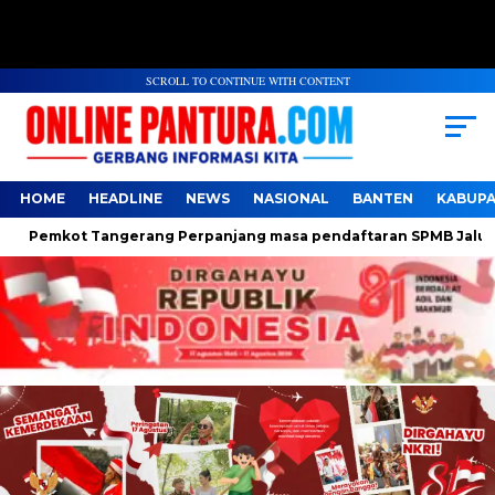
SCROLL TO CONTINUE WITH CONTENT
HOME
HEADLINE
NEWS
NASIONAL
BANTEN
KABUP
Pemkot Tangerang Perpanjang masa pendaftaran SPMB Jalur Domi