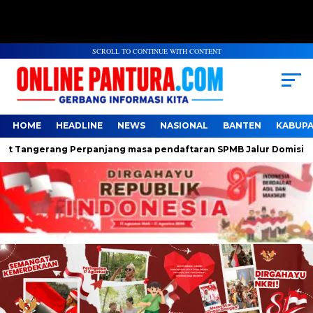
SCROLL TO CONTINUE WITH CONTENT
HOME
HEADLINE
NEWS
NASIONAL
BANTEN
KABUP
gerang Perpanjang masa pendaftaran SPMB Jalur Domisili jenja