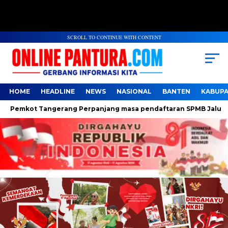
SCROLL TO CONTINUE WITH CONTENT
HOME
HEADLINE
NEWS
NASIONAL
BANTEN
KABUP
emkot Tangerang Perpanjang masa pendaftaran SPMB Jalur Domis