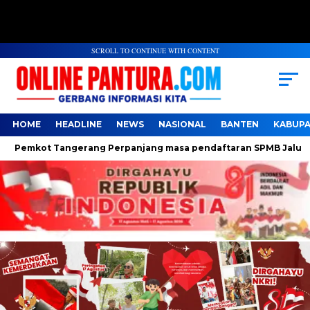
SCROLL TO CONTINUE WITH CONTENT
HOME
HEADLINE
NEWS
NASIONAL
BANTEN
KABUP
emkot Tangerang Perpanjang masa pendaftaran SPMB Jalur Domis