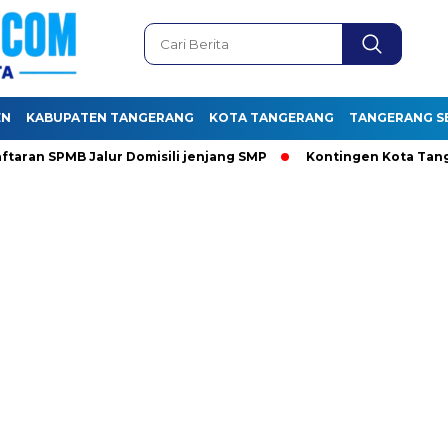
EN
KABUPATEN TANGERANG
KOTA TANGERANG
TANGERANG S
PMB Jalur Domisili jenjang SMP
Kontingen Kota Tangerang