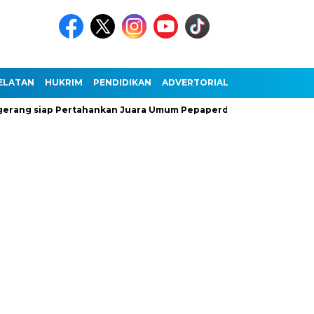
ELATAN
HUKRIM
PENDIDIKAN
ADVERTORIAL
 siap Pertahankan Juara Umum Pepaperda IX Banten
Antusia