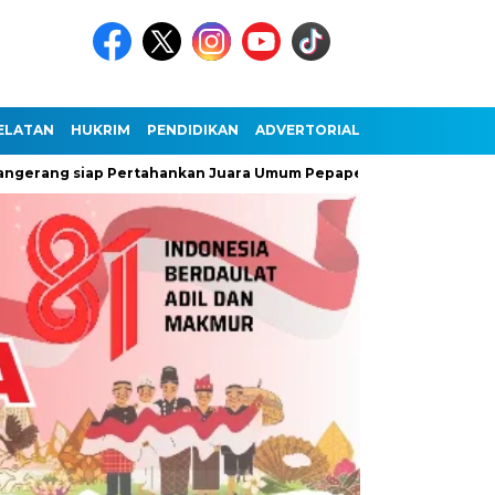
ELATAN
HUKRIM
PENDIDIKAN
ADVERTORIAL
ang siap Pertahankan Juara Umum Pepaperda IX Banten
Ant